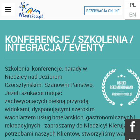
PL
REZERWACJA ONLINE
EN
KONFERENCJE / SZKOLENIA /
INTEGRACJA / EVENTY
Szkolenia, konferencje, narady w
Niedzicy nad Jeziorem
Czorsztyńskim. Szanowni Państwo,
Jeżeli szukacie miejsc
zachwycających piękną przyrodą,
widokami, dysponującymi szerokim
wachlarzem usług hotelarskich, gastronomicznych i
rekreacyjnych - zapraszamy do Niedzicy! Kierując się
potrzebami naszych Klientów, stworzyliśmy warunki