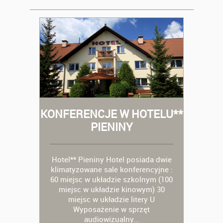
KONFERENCJE W HOTELU**
PIENINY
Hotel** Pieniny Hotel posiada dwie
klimatyzowane sale konferencyjne :
60 miejsc w układzie szkolnym (100
miejsc w układzie kinowym) 30
miejsc w układzie litery U
Wyposażenie w sprzęt
audiowizualny...