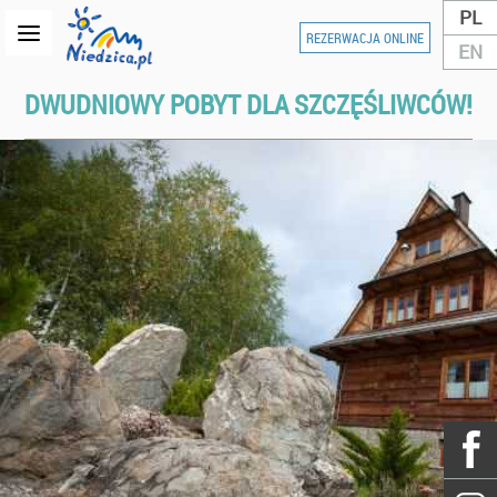
PL
REZERWACJA ONLINE
EN
DWUDNIOWY POBYT DLA SZCZĘŚLIWCÓW!