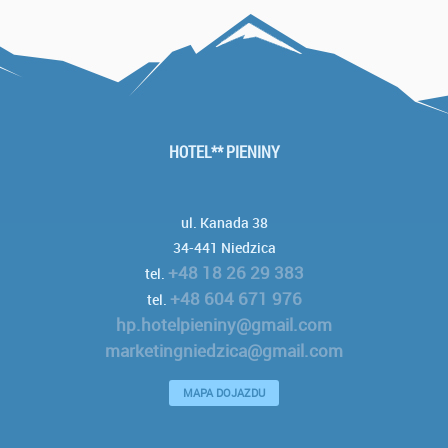
HOTEL** PIENINY
ul. Kanada 38
34-441 Niedzica
+48 18 26 29 383
tel.
+48 604 671 976
tel.
hp.hotelpieniny@gmail.com
marketingniedzica@gmail.com
MAPA DOJAZDU